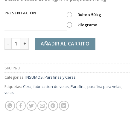
PRESENTACIÓN
Bulto x 50 kg
kilogramo
Parafina China Raya Verde Semi-refinada 58-60 cantidad
AÑADIR AL CARRITO
SKU:
N/D
Categorías:
INSUMOS
,
Parafinas y Ceras
Etiquetas:
Cera
,
fabricacion de velas
,
Parafina
,
parafina para velas
,
velas