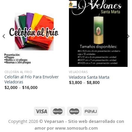
CELOFÁN AL FRIO
VELADORAS
Celofán al Frío Para Envolver
Veladora Santa Marta
Veladoras
$
3,800
–
$
8,800
$
2,000
–
$
16,000
Copyright 2026 ©
Veparsan - Sitio web desarrollado con
amor por www.somosurb.com