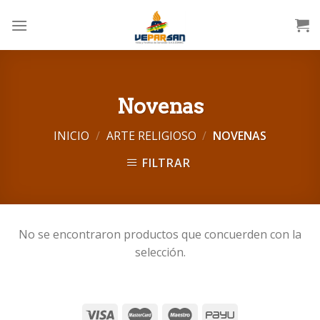
Skip
to
content
Novenas
INICIO
/
ARTE RELIGIOSO
/
NOVENAS
FILTRAR
No se encontraron productos que concuerden con la
selección.