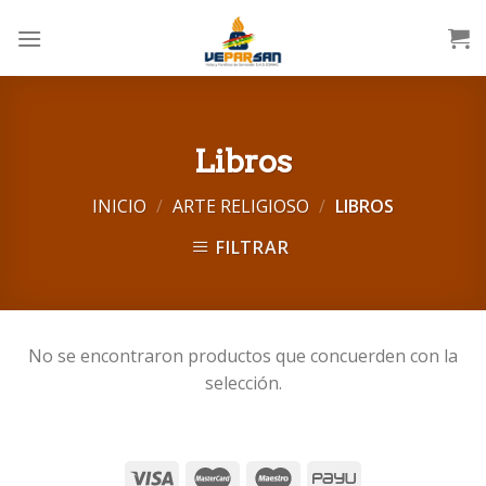
Skip
to
content
Libros
INICIO
/
ARTE RELIGIOSO
/
LIBROS
FILTRAR
No se encontraron productos que concuerden con la
selección.